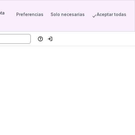
pta
Preferencias
Solo necesarias
Aceptar todas
w)
Ayuda
Iniciar sesión