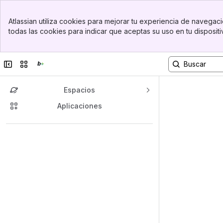
Banner
Atlassian utiliza cookies para mejorar tu experiencia de navegació
Top Bar
todas las cookies para indicar que aceptas su uso en tu disposit
Sidebar
Main Content
Contraer barra lateral
Cambiar sitios o aplicaciones
Ctrl
[
Espacios
Aplicaciones